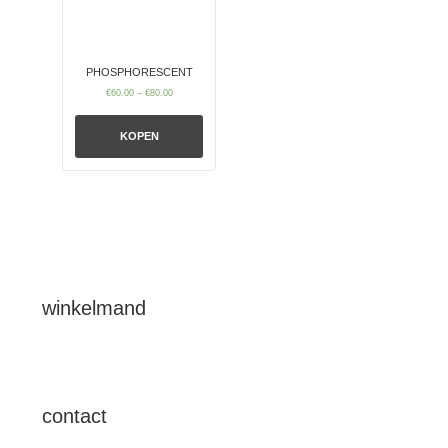
PHOSPHORESCENT
€
60.00
–
€
80.00
KOPEN
contact
Atelier Willem Kolvoort:
PAPIERMOLENLAAN 3-26
9721 GR Groningen
M
: 06 - 42252879
E
:
info@willemkolvoort.nl