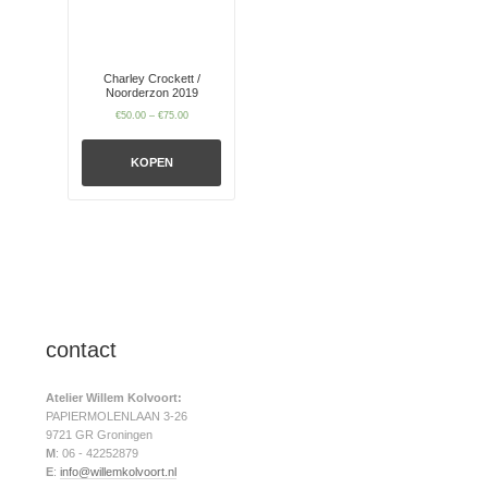
Charley Crockett /
Noorderzon 2019
€
50.00
–
€
75.00
KOPEN
contact
Atelier Willem Kolvoort:
PAPIERMOLENLAAN 3-26
9721 GR Groningen
M
: 06 - 42252879
E
:
info@willemkolvoort.nl