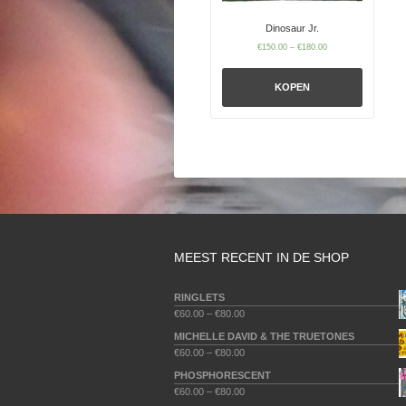
Dinosaur Jr.
€
150.00
–
€
180.00
KOPEN
MEEST RECENT IN DE SHOP
RINGLETS
€
60.00
–
€
80.00
MICHELLE DAVID & THE TRUETONES
€
60.00
–
€
80.00
PHOSPHORESCENT
€
60.00
–
€
80.00