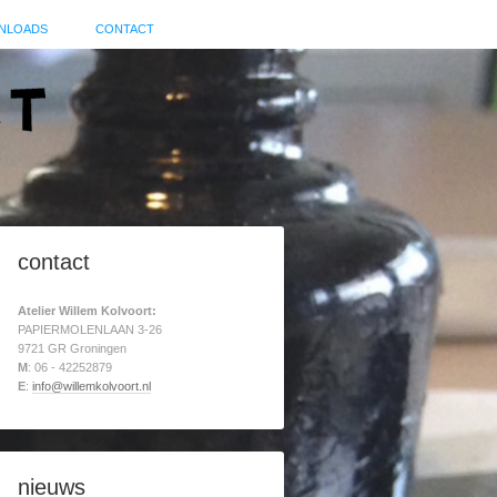
NLOADS
CONTACT
contact
Atelier Willem Kolvoort:
PAPIERMOLENLAAN 3-26
9721 GR Groningen
M
: 06 - 42252879
E
:
info@willemkolvoort.nl
nieuws