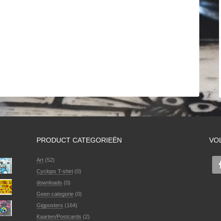
PRODUCT CATEGORIEËN
VO
Art
(52)
Cyclops T-shirt
(0)
downloads
(0)
Geen categorie
(0)
Gigposters
(164)
Kaarten/Postcards
(2)