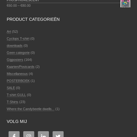
PHOSPHORESCENT
€
60.00
–
€
80.00
PRODUCT CATEGORIEËN
Art
(52)
Cyclops T-shirt
(0)
downloads
(0)
Geen categorie
(0)
Gigposters
(164)
Kaarten/Postcards
(2)
Miscellaneous
(4)
POSTERBOEK
(1)
SALE
(0)
T-shirt GULL
(0)
T-Shirts
(23)
Where the Candybeetle dwells...
(1)
VOLG MIJ