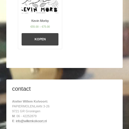
Kevin Morby
€
55.00
–
€
75.00
KOPEN
contact
Atelier Willem Kolvoort:
PAPIERMOLENLAAN 3-26
9721 GR Groningen
M
: 06 - 42252879
E
:
info@willemkolvoort.nl