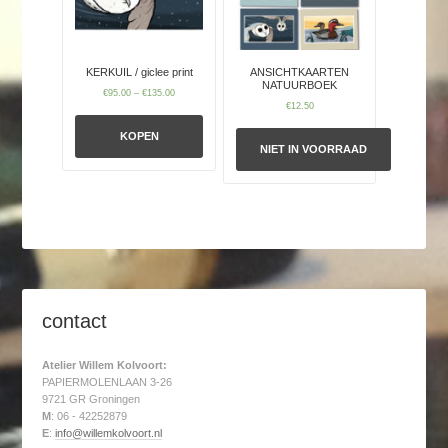
KERKUIL / giclee print
ANSICHTKAARTEN
NATUURBOEK
€
95.00
–
€
135.00
€
12.50
KOPEN
NIET IN VOORRAAD
contact
Atelier Willem Kolvoort:
PAPIERMOLENLAAN 3-26
9721 GR Groningen
M
: 06 - 42252879
E
:
info@willemkolvoort.nl