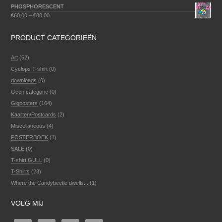
PHOSPHORESCENT
€
60.00
–
€
80.00
PRODUCT CATEGORIEËN
Art
(52)
Cyclops T-shirt
(0)
downloads
(0)
Geen categorie
(0)
Gigposters
(164)
Kaarten/Postcards
(2)
Miscellaneous
(4)
POSTERBOEK
(1)
SALE
(0)
T-shirt GULL
(0)
T-Shirts
(23)
Where the Candybeetle dwells...
(1)
VOLG MIJ