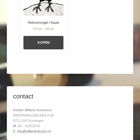
Heksenvogel / Kauw
€
75.00
–
€
95.00
KOPEN
contact
Atelier Willem Kolvoort:
PAPIERMOLENLAAN 3-26
9721 GR Groningen
M
: 06 - 42252879
E
:
info@willemkolvoort.nl