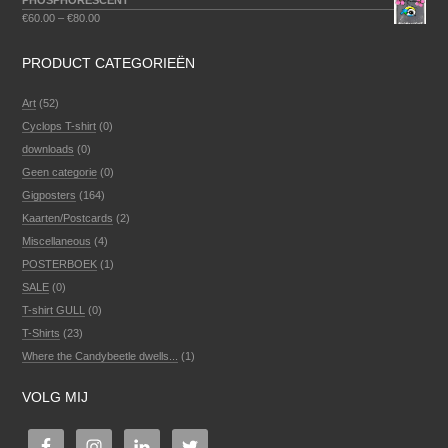
PHOSPHORESCENT
€
60.00
–
€
80.00
PRODUCT CATEGORIEËN
Art
(52)
Cyclops T-shirt
(0)
downloads
(0)
Geen categorie
(0)
Gigposters
(164)
Kaarten/Postcards
(2)
Miscellaneous
(4)
POSTERBOEK
(1)
SALE
(0)
T-shirt GULL
(0)
T-Shirts
(23)
Where the Candybeetle dwells...
(1)
VOLG MIJ