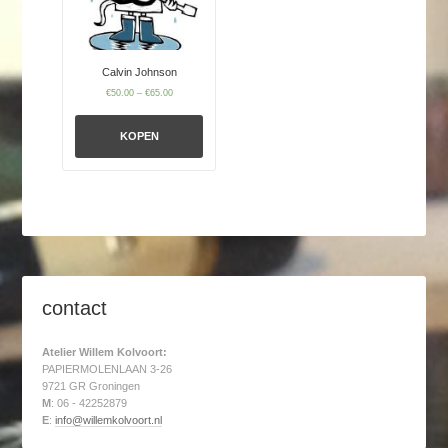
Calvin Johnson
€
50.00
–
€
65.00
KOPEN
contact
Atelier Willem Kolvoort:
PAPIERMOLENLAAN 3-26
9721 GR Groningen
M
: 06 - 42252879
E
:
info@willemkolvoort.nl