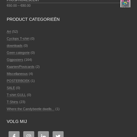
PHOSPHORESCENT
€
60.00
–
€
80.00
PRODUCT CATEGORIEËN
Art
(52)
Cyclops T-shirt
(0)
downloads
(0)
Geen categorie
(0)
Gigposters
(164)
Kaarten/Postcards
(2)
Miscellaneous
(4)
POSTERBOEK
(1)
SALE
(0)
T-shirt GULL
(0)
T-Shirts
(23)
Where the Candybeetle dwells...
(1)
VOLG MIJ