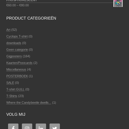
PHOSPHORESCENT
€
60.00
–
€
80.00
PRODUCT CATEGORIEËN
Art
(52)
Cyclops T-shirt
(0)
downloads
(0)
Geen categorie
(0)
Gigposters
(164)
Kaarten/Postcards
(2)
Miscellaneous
(4)
POSTERBOEK
(1)
SALE
(0)
T-shirt GULL
(0)
T-Shirts
(23)
Where the Candybeetle dwells...
(1)
VOLG MIJ