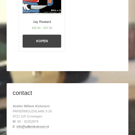
Jay Reatard
€
45.00
–
€
57.00
KOPEN
contact
Atelier Willem Kolvoort:
PAPIERMOLENLAAN 3-26
9721 GR Groningen
M
: 06 - 42252879
E
:
info@willemkolvoort.nl