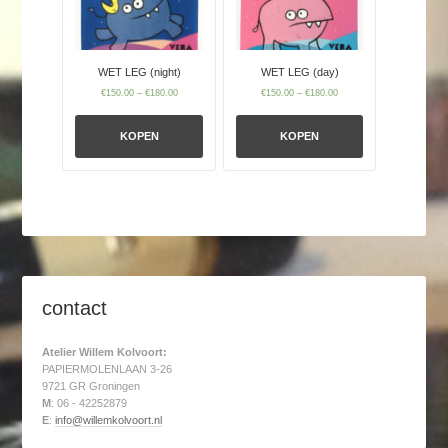
WET LEG (night)
WET LEG (day)
€
150.00
–
€
180.00
€
150.00
–
€
180.00
KOPEN
KOPEN
contact
Atelier Willem Kolvoort:
PAPIERMOLENLAAN 3-26
9721 GR Groningen
M
: 06 - 42252879
E
:
info@willemkolvoort.nl