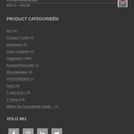
PHOSPHORESCENT
€
60.00
–
€
80.00
PRODUCT CATEGORIEËN
Art
(52)
Cyclops T-shirt
(0)
downloads
(0)
Geen categorie
(0)
Gigposters
(164)
Kaarten/Postcards
(2)
Miscellaneous
(4)
POSTERBOEK
(1)
SALE
(0)
T-shirt GULL
(0)
T-Shirts
(23)
Where the Candybeetle dwells...
(1)
VOLG MIJ