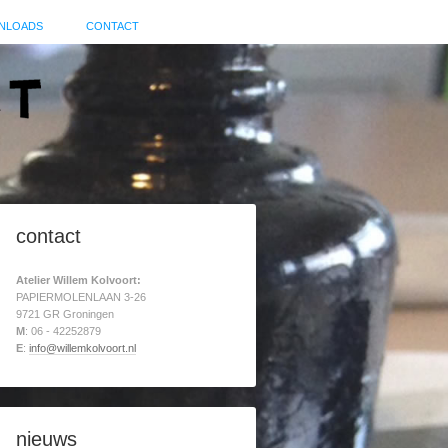
NLOADS
CONTACT
contact
Atelier Willem Kolvoort:
PAPIERMOLENLAAN 3-26
9721 GR Groningen
M
: 06 - 42252879
E
:
info@willemkolvoort.nl
nieuws