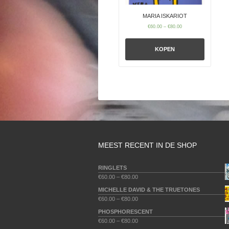
MARIA ISKARIOT
€
60.00
–
€
80.00
KOPEN
MEEST RECENT IN DE SHOP
RINGLETS
€
60.00
–
€
80.00
MICHELLE DAVID & THE TRUETONES
€
60.00
–
€
80.00
PHOSPHORESCENT
€
60.00
–
€
80.00