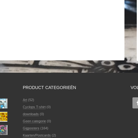
PRODUCT CATEGORIEËN
VO
Art
(52)
Cyclops T-shirt
(0)
downloads
(0)
Geen categorie
(0)
Gigposters
(164)
Kaarten/Postcards
(2)