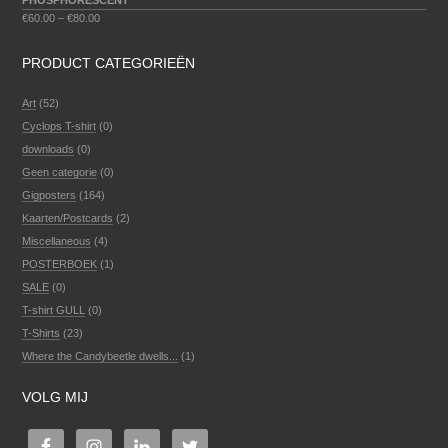
PHOSPHORESCENT
€
60.00
–
€
80.00
PRODUCT CATEGORIEËN
Art
(52)
Cyclops T-shirt
(0)
downloads
(0)
Geen categorie
(0)
Gigposters
(164)
Kaarten/Postcards
(2)
Miscellaneous
(4)
POSTERBOEK
(1)
SALE
(0)
T-shirt GULL
(0)
T-Shirts
(23)
Where the Candybeetle dwells...
(1)
VOLG MIJ