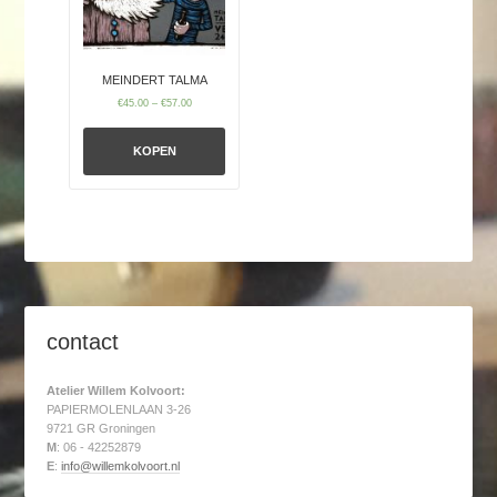
MEINDERT TALMA
€
45.00
–
€
57.00
KOPEN
contact
Atelier Willem Kolvoort:
PAPIERMOLENLAAN 3-26
9721 GR Groningen
M
: 06 - 42252879
E
:
info@willemkolvoort.nl