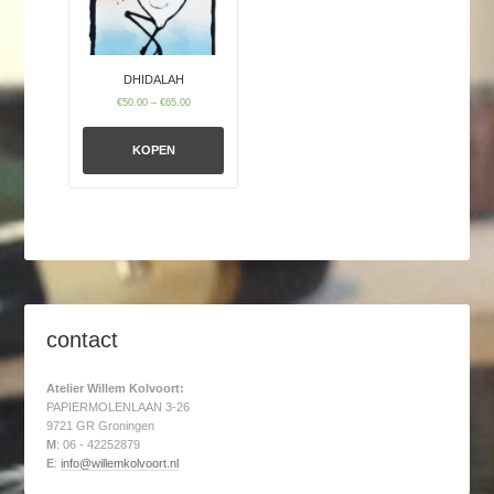
DHIDALAH
€
50.00
–
€
65.00
KOPEN
contact
Atelier Willem Kolvoort:
PAPIERMOLENLAAN 3-26
9721 GR Groningen
M
: 06 - 42252879
E
:
info@willemkolvoort.nl