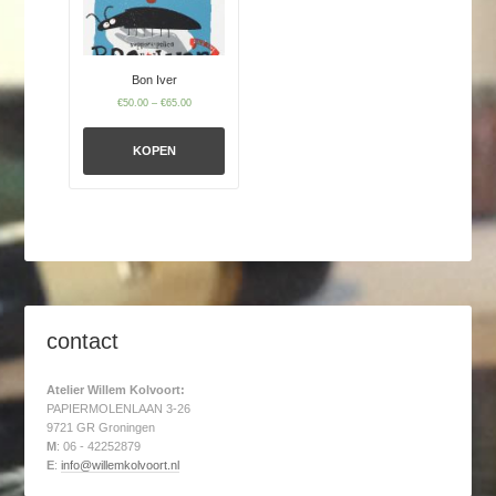
Bon Iver
€
50.00
–
€
65.00
KOPEN
contact
Atelier Willem Kolvoort:
PAPIERMOLENLAAN 3-26
9721 GR Groningen
M
: 06 - 42252879
E
:
info@willemkolvoort.nl