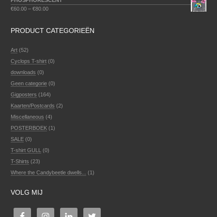
PHOSPHORESCENT
€
60.00
–
€
80.00
PRODUCT CATEGORIEËN
Art
(52)
Cyclops T-shirt
(0)
downloads
(0)
Geen categorie
(0)
Gigposters
(164)
Kaarten/Postcards
(2)
Miscellaneous
(4)
POSTERBOEK
(1)
SALE
(0)
T-shirt GULL
(0)
T-Shirts
(23)
Where the Candybeetle dwells...
(1)
VOLG MIJ