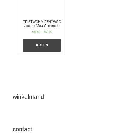
TRISTWCH Y FENYWOD
/ poster Vera Groningen
€
60.00
–
€
80.00
KOPEN
winkelmand
contact