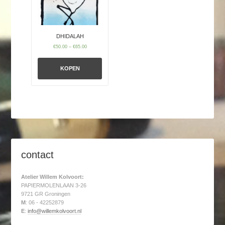
DHIDALAH
€
50.00
–
€
65.00
KOPEN
contact
Atelier Willem Kolvoort:
PAPIERMOLENLAAN 3-26
9721 GR Groningen
M
: 06 - 42252879
E
:
info@willemkolvoort.nl