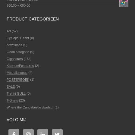
PHOSPHORESCENT
€
60.00
–
€
80.00
PRODUCT CATEGORIEËN
Art
(52)
Cyclops T-shirt
(0)
downloads
(0)
Geen categorie
(0)
Gigposters
(164)
Kaarten/Postcards
(2)
Miscellaneous
(4)
POSTERBOEK
(1)
SALE
(0)
T-shirt GULL
(0)
T-Shirts
(23)
Where the Candybeetle dwells...
(1)
VOLG MIJ