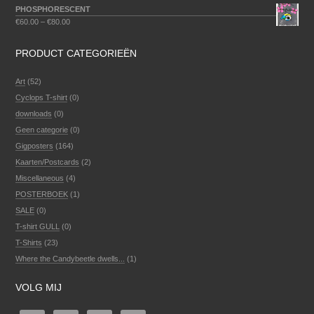
PHOSPHORESCENT
€
60.00
–
€
80.00
PRODUCT CATEGORIEËN
Art
(52)
Cyclops T-shirt
(0)
downloads
(0)
Geen categorie
(0)
Gigposters
(164)
Kaarten/Postcards
(2)
Miscellaneous
(4)
POSTERBOEK
(1)
SALE
(0)
T-shirt GULL
(0)
T-Shirts
(23)
Where the Candybeetle dwells...
(1)
VOLG MIJ