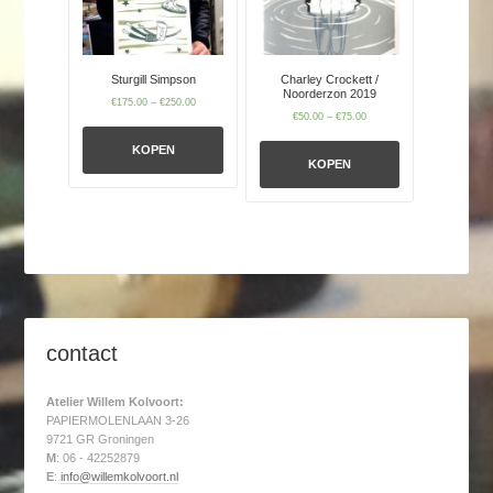
Sturgill Simpson
Charley Crockett /
Noorderzon 2019
€
175.00
–
€
250.00
€
50.00
–
€
75.00
KOPEN
KOPEN
contact
Atelier Willem Kolvoort:
PAPIERMOLENLAAN 3-26
9721 GR Groningen
M
: 06 - 42252879
E
:
info@willemkolvoort.nl