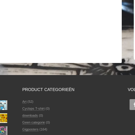
PRODUCT CATEGORIEËN
VO
Art
(52)
Cyclops T-shirt
(0)
downloads
(0)
Geen categorie
(0)
Gigposters
(164)