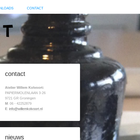
NLOADS
CONTACT
contact
Atelier Willem Kolvoort:
PAPIERMOLENLAAN 3-26
9721 GR Groningen
M
: 06 - 42252879
E
:
info@willemkolvoort.nl
nieuws