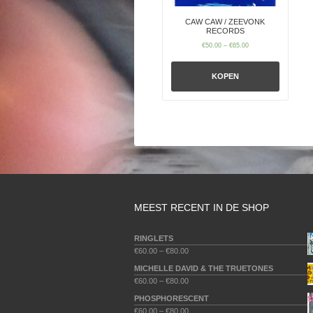
CAW CAW / ZEEVONK
RECORDS
€
50.00
–
€
65.00
KOPEN
MEEST RECENT IN DE SHOP
RINGLETS
€
60.00
–
€
80.00
MICHELLE DAVID & THE TRUETONES
€
60.00
–
€
80.00
PHOSPHORESCENT
€
60.00
–
€
80.00