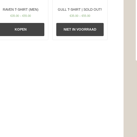
RAVEN T-SHIRT (MEN)
GULL T-SHIRT | SOLD OUT!
€
35.00
–
€
55.00
€
35.00
–
€
55.00
KOPEN
NIET IN VOORRAAD