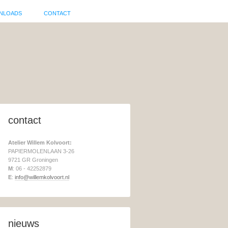
NLOADS
CONTACT
contact
Atelier Willem Kolvoort:
PAPIERMOLENLAAN 3-26
9721 GR Groningen
M
: 06 - 42252879
E
:
info@willemkolvoort.nl
nieuws