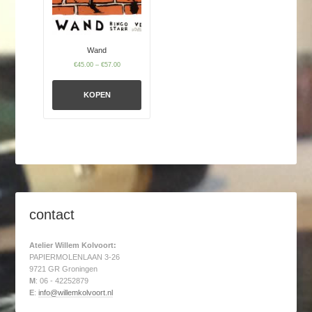
Wand
€
45.00
–
€
57.00
KOPEN
contact
Atelier Willem Kolvoort:
PAPIERMOLENLAAN 3-26
9721 GR Groningen
M
: 06 - 42252879
E
:
info@willemkolvoort.nl