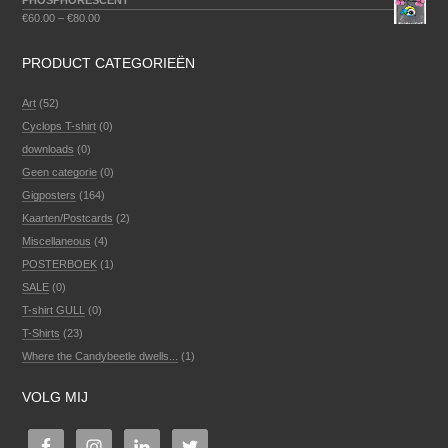
PHOSPHORESCENT
€
60.00
–
€
80.00
PRODUCT CATEGORIEËN
Art
(52)
Cyclops T-shirt
(0)
downloads
(0)
Geen categorie
(0)
Gigposters
(164)
Kaarten/Postcards
(2)
Miscellaneous
(4)
POSTERBOEK
(1)
SALE
(0)
T-shirt GULL
(0)
T-Shirts
(23)
Where the Candybeetle dwells...
(1)
VOLG MIJ