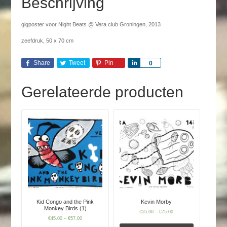
Beschrijving
gigposter voor Night Beats @ Vera club Groningen, 2013
zeefdruk, 50 x 70 cm
Share
Tweet
Pin
Share
0
Gerelateerde producten
Kid Congo and the Pink
Kevin Morby
Monkey Birds (1)
€
55.00
–
€
75.00
€
45.00
–
€
57.00