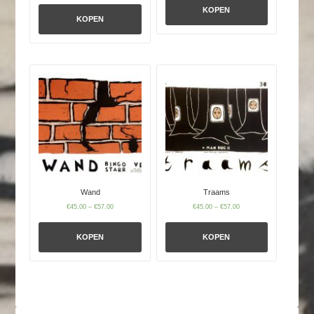
KOPEN
KOPEN
Wand
Traams
€
45.00
–
€
57.00
€
45.00
–
€
57.00
KOPEN
KOPEN