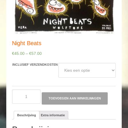
Night Beats
€
45.00
–
€
57.00
INCLUSIEF VERZENDKOSTEN
Night
Beats
TOEVOEGEN AAN WINKELWAGEN
aantal
Beschrijving
Extra informatie