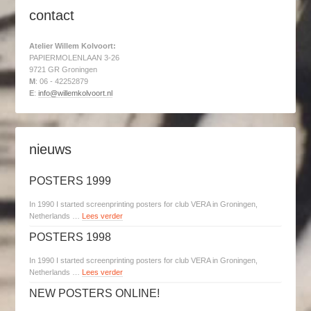
contact
Atelier Willem Kolvoort:
PAPIERMOLENLAAN 3-26
9721 GR Groningen
M
: 06 - 42252879
E
:
info@willemkolvoort.nl
nieuws
POSTERS 1999
In 1990 I started screenprinting posters for club VERA in Groningen,
Netherlands …
Lees verder
POSTERS 1998
In 1990 I started screenprinting posters for club VERA in Groningen,
Netherlands …
Lees verder
NEW POSTERS ONLINE!