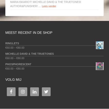
MARIA ISKARIOT! MICHELLE DAVID & THE TRUETONES!
AUTHOR&PUNISHER! …
Lees verder
MEEST RECENT IN DE SHOP
RINGLETS
€
60.00
–
€
80.00
MICHELLE DAVID & THE TRUETONES
€
60.00
–
€
80.00
PHOSPHORESCENT
€
60.00
–
€
80.00
VOLG MIJ