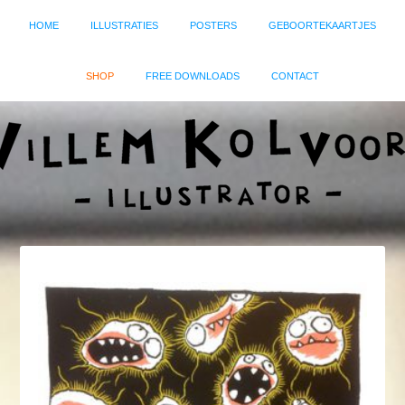
HOME
ILLUSTRATIES
POSTERS
GEBOORTEKAARTJES
SHOP
FREE DOWNLOADS
CONTACT