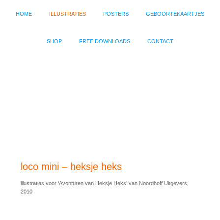
HOME
ILLUSTRATIES
POSTERS
GEBOORTEKAARTJES
SHOP
FREE DOWNLOADS
CONTACT
loco mini – heksje heks
illustraties voor ‘Avonturen van Heksje Heks’ van Noordhoff Uitgevers,
2010