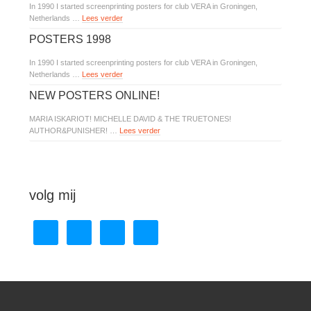
In 1990 I started screenprinting posters for club VERA in Groningen,
Netherlands …
Lees verder
POSTERS 1998
In 1990 I started screenprinting posters for club VERA in Groningen,
Netherlands …
Lees verder
NEW POSTERS ONLINE!
MARIA ISKARIOT! MICHELLE DAVID & THE TRUETONES!
AUTHOR&PUNISHER! …
Lees verder
volg mij