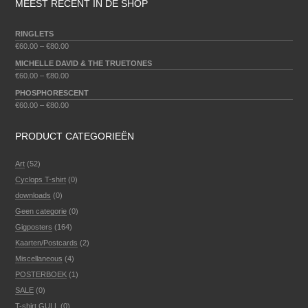
MEEST RECENT IN DE SHOP
RINGLETS
€
60.00
–
€
80.00
MICHELLE DAVID & THE TRUETONES
€
60.00
–
€
80.00
PHOSPHORESCENT
€
60.00
–
€
80.00
PRODUCT CATEGORIEËN
Art
(52)
Cyclops T-shirt
(0)
downloads
(0)
Geen categorie
(0)
Gigposters
(164)
Kaarten/Postcards
(2)
Miscellaneous
(4)
POSTERBOEK
(1)
SALE
(0)
T-shirt GULL
(0)