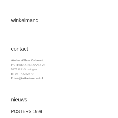
winkelmand
contact
Atelier Willem Kolvoort:
PAPIERMOLENLAAN 3-26
9721 GR Groningen
M
: 06 - 42252879
E
:
info@willemkolvoort.nl
nieuws
POSTERS 1999