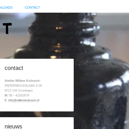
NLOADS
CONTACT
contact
Atelier Willem Kolvoort:
PAPIERMOLENLAAN 3-26
9721 GR Groningen
M
: 06 - 42252879
E
:
info@willemkolvoort.nl
nieuws