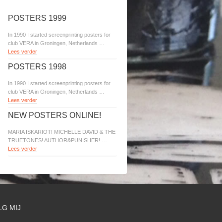
POSTERS 1999
In 1990 I started screenprinting posters for
club VERA in Groningen, Netherlands …
Lees verder
POSTERS 1998
In 1990 I started screenprinting posters for
club VERA in Groningen, Netherlands …
Lees verder
NEW POSTERS ONLINE!
MARIA ISKARIOT! MICHELLE DAVID & THE
TRUETONES! AUTHOR&PUNISHER! …
Lees verder
LG MIJ