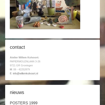
contact
Atelier Willem Kolvoort:
PAPIERMOLENLAAN 3-26
9721 GR Groningen
M
: 06 - 42252879
E
:
info@willemkolvoort.nl
nieuws
POSTERS 1999