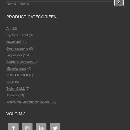
€
60.00
–
€
80.00
PRODUCT CATEGORIEËN
Art
(52)
Cyclops T-shirt
(0)
downloads
(0)
Geen categorie
(0)
Gigposters
(164)
Kaarten/Postcards
(2)
Miscellaneous
(4)
POSTERBOEK
(1)
SALE
(0)
T-shirt GULL
(0)
T-Shirts
(23)
Where the Candybeetle dwells...
(1)
VOLG MIJ