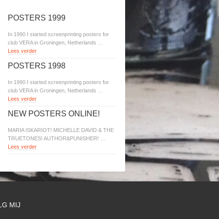
POSTERS 1999
In 1990 I started screenprinting posters for
club VERA in Groningen, Netherlands …
Lees verder
POSTERS 1998
In 1990 I started screenprinting posters for
club VERA in Groningen, Netherlands …
Lees verder
NEW POSTERS ONLINE!
MARIA ISKARIOT! MICHELLE DAVID & THE
TRUETONES! AUTHOR&PUNISHER! …
Lees verder
LG MIJ