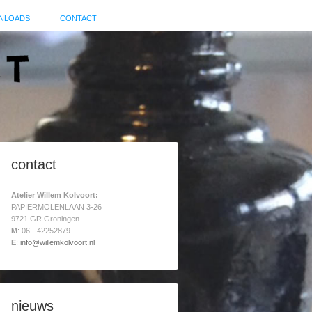
NLOADS
CONTACT
contact
Atelier Willem Kolvoort:
PAPIERMOLENLAAN 3-26
9721 GR Groningen
M
: 06 - 42252879
E
:
info@willemkolvoort.nl
nieuws