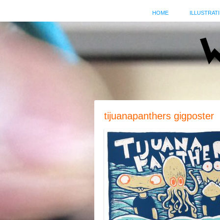
HOME
ILLUSTRATI
tijuanapanthers gigposter