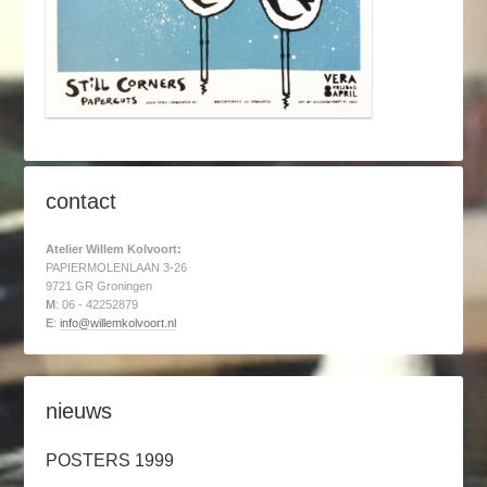
contact
Atelier Willem Kolvoort:
PAPIERMOLENLAAN 3-26
9721 GR Groningen
M
: 06 - 42252879
E
:
info@willemkolvoort.nl
nieuws
POSTERS 1999