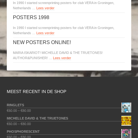
In 1990 I started screenprinting posters for club VERA in Groningen,
Netherlands …
Lees verder
POSTERS 1998
In 1990 I started screenprinting posters for club VERA in Groningen,
Netherlands …
Lees verder
NEW POSTERS ONLINE!
MARIA ISKARIOT! MICHELLE DAVID & THE TRUETONES!
AUTHOR&PUNISHER! …
Lees verder
MEEST RECENT IN DE SHOP
RINGLETS
€
60.00
–
€
80.00
MICHELLE DAVID & THE TRUETONES
€
60.00
–
€
80.00
PHOSPHORESCENT
€
60.00
–
€
80.00