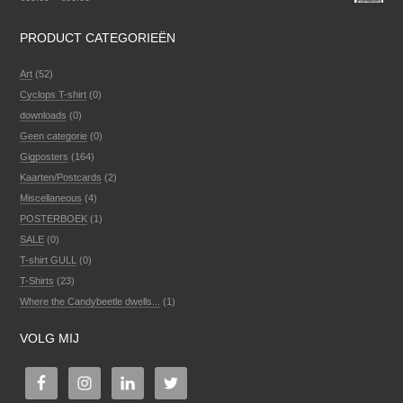
PRODUCT CATEGORIEËN
Art
(52)
Cyclops T-shirt
(0)
downloads
(0)
Geen categorie
(0)
Gigposters
(164)
Kaarten/Postcards
(2)
Miscellaneous
(4)
POSTERBOEK
(1)
SALE
(0)
T-shirt GULL
(0)
T-Shirts
(23)
Where the Candybeetle dwells...
(1)
VOLG MIJ