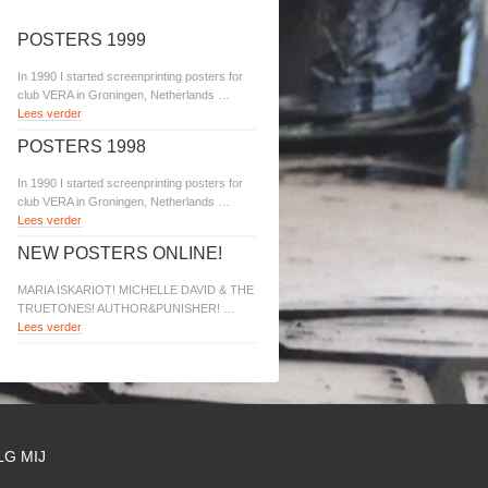
POSTERS 1999
In 1990 I started screenprinting posters for
club VERA in Groningen, Netherlands …
Lees verder
POSTERS 1998
In 1990 I started screenprinting posters for
club VERA in Groningen, Netherlands …
Lees verder
NEW POSTERS ONLINE!
MARIA ISKARIOT! MICHELLE DAVID & THE
TRUETONES! AUTHOR&PUNISHER! …
Lees verder
LG MIJ