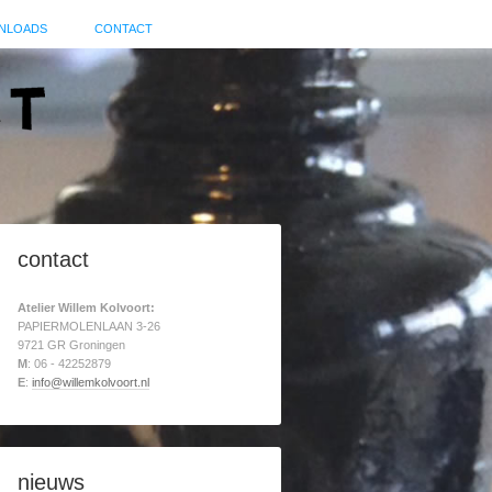
NLOADS
CONTACT
contact
Atelier Willem Kolvoort:
PAPIERMOLENLAAN 3-26
9721 GR Groningen
M
: 06 - 42252879
E
:
info@willemkolvoort.nl
nieuws