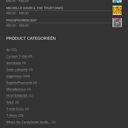
€
60.00
–
€
80.00
MICHELLE DAVID & THE TRUETONES
€
60.00
–
€
80.00
PHOSPHORESCENT
€
60.00
–
€
80.00
PRODUCT CATEGORIEËN
Art
(52)
Cyclops T-shirt
(0)
downloads
(0)
Geen categorie
(0)
Gigposters
(164)
Kaarten/Postcards
(2)
Miscellaneous
(4)
POSTERBOEK
(1)
SALE
(0)
T-shirt GULL
(0)
T-Shirts
(23)
Where the Candybeetle dwells...
(1)