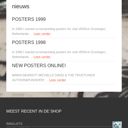
nieuws
POSTERS 1999
In 1990 I started screenprinting posters for club VERA in Groningen,
Netherlands …
Lees verder
POSTERS 1998
In 1990 I started screenprinting posters for club VERA in Groningen,
Netherlands …
Lees verder
NEW POSTERS ONLINE!
MARIA ISKARIOT! MICHELLE DAVID & THE TRUETONES!
AUTHOR&PUNISHER! …
Lees verder
MEEST RECENT IN DE SHOP
RINGLETS