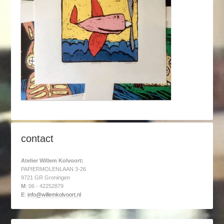
contact
Atelier Willem Kolvoort:
PAPIERMOLENLAAN 3-26
9721 GR Groningen
M
: 06 - 42252879
E
:
info@willemkolvoort.nl