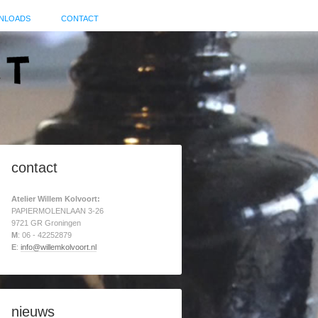
NLOADS
CONTACT
contact
Atelier Willem Kolvoort:
PAPIERMOLENLAAN 3-26
9721 GR Groningen
M
: 06 - 42252879
E
:
info@willemkolvoort.nl
nieuws