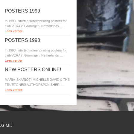
POSTERS 1999
In 1990 I started screenprinting posters for
club VERA in Groningen, Netherlands …
Lees verder
POSTERS 1998
In 1990 I started screenprinting posters for
club VERA in Groningen, Netherlands …
Lees verder
NEW POSTERS ONLINE!
MARIA ISKARIOT! MICHELLE DAVID & THE
TRUETONES! AUTHOR&PUNISHER! …
Lees verder
LG MIJ