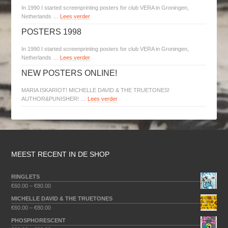
In 1990 I started screenprinting posters for club VERA in Groningen,
Netherlands …
Lees verder
POSTERS 1998
In 1990 I started screenprinting posters for club VERA in Groningen,
Netherlands …
Lees verder
NEW POSTERS ONLINE!
MARIA ISKARIOT! MICHELLE DAVID & THE TRUETONES!
AUTHOR&PUNISHER! …
Lees verder
MEEST RECENT IN DE SHOP
RINGLETS
€
60.00
–
€
80.00
MICHELLE DAVID & THE TRUETONES
€
60.00
–
€
80.00
PHOSPHORESCENT