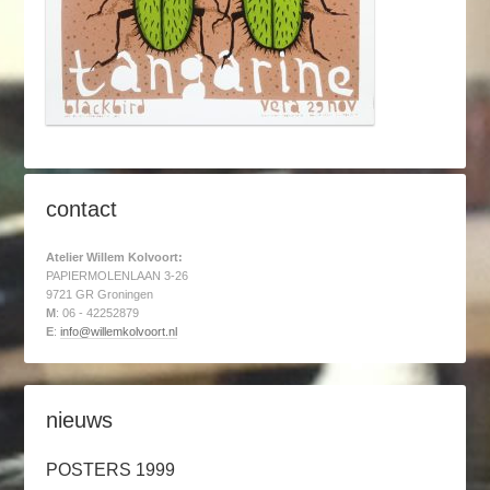
contact
Atelier Willem Kolvoort:
PAPIERMOLENLAAN 3-26
9721 GR Groningen
M
: 06 - 42252879
E
:
info@willemkolvoort.nl
nieuws
POSTERS 1999