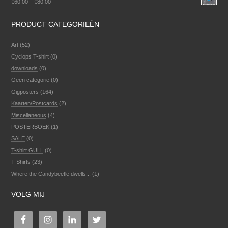
€
60.00
–
€
80.00
PRODUCT CATEGORIEËN
Art
(52)
Cyclops T-shirt
(0)
downloads
(0)
Geen categorie
(0)
Gigposters
(164)
Kaarten/Postcards
(2)
Miscellaneous
(4)
POSTERBOEK
(1)
SALE
(0)
T-shirt GULL
(0)
T-Shirts
(23)
Where the Candybeetle dwells...
(1)
VOLG MIJ