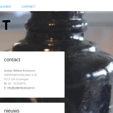
NLOADS
CONTACT
contact
Atelier Willem Kolvoort:
PAPIERMOLENLAAN 3-26
9721 GR Groningen
M
: 06 - 42252879
E
:
info@willemkolvoort.nl
nieuws