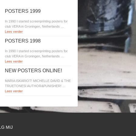
POSTERS 1999
In 1990 I started screenprinting posters for
club VERA in Groningen, Netherlands …
Lees verder
POSTERS 1998
In 1990 I started screenprinting posters for
club VERA in Groningen, Netherlands …
Lees verder
NEW POSTERS ONLINE!
MARIA ISKARIOT! MICHELLE DAVID & THE
TRUETONES! AUTHOR&PUNISHER! …
Lees verder
LG MIJ