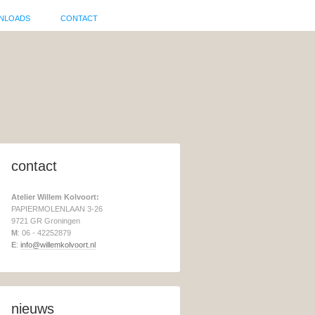
NLOADS
CONTACT
contact
Atelier Willem Kolvoort:
PAPIERMOLENLAAN 3-26
9721 GR Groningen
M
: 06 - 42252879
E
:
info@willemkolvoort.nl
nieuws