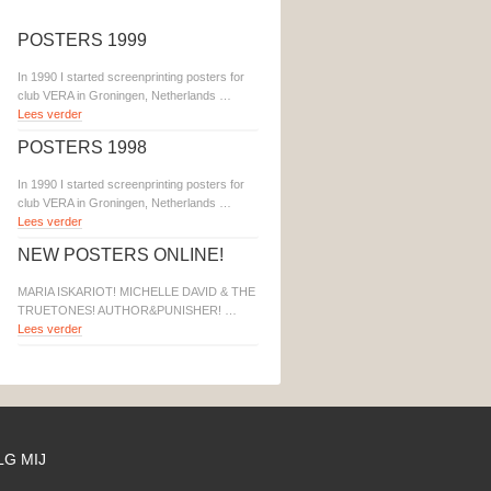
POSTERS 1999
In 1990 I started screenprinting posters for
club VERA in Groningen, Netherlands …
Lees verder
POSTERS 1998
In 1990 I started screenprinting posters for
club VERA in Groningen, Netherlands …
Lees verder
NEW POSTERS ONLINE!
MARIA ISKARIOT! MICHELLE DAVID & THE
TRUETONES! AUTHOR&PUNISHER! …
Lees verder
LG MIJ